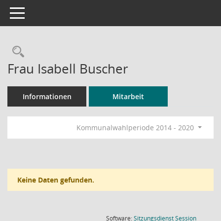
Toggle navigation
Rechercheauswahl
Frau Isabell Buscher
Informationen
Mitarbeit
Kommunalwahlperiode 2014 - 2020
Keine Daten gefunden.
(Wird in
Software:
Sitzungsdienst
Session