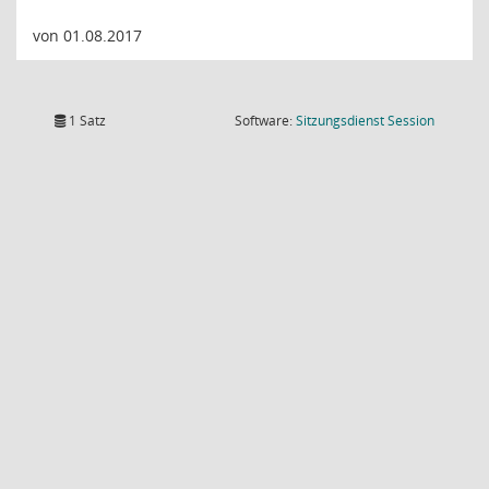
von 01.08.2017
(Wird in
1 Satz
Software:
Sitzungsdienst
Session