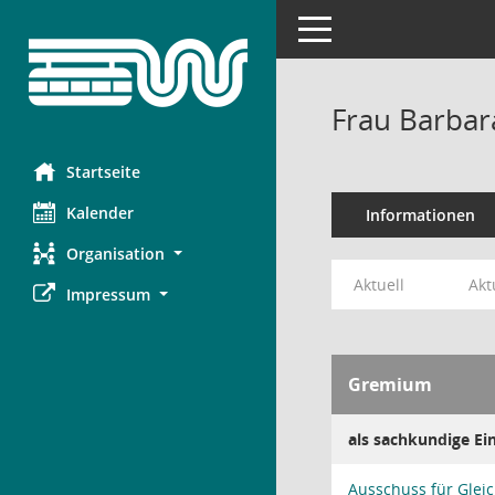
Toggle navigation
Frau Barbar
Startseite
Kalender
Informationen
Organisation
Aktuell
Akt
Impressum
Gremium
als sachkundige E
Ausschuss für Gleic