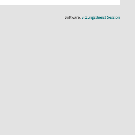
(Wird in
Software:
Sitzungsdienst
Session