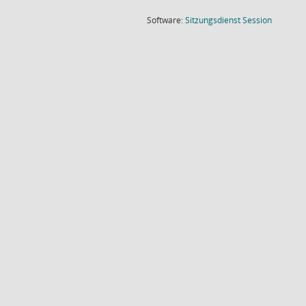
(Wird in
Software:
Sitzungsdienst
Session