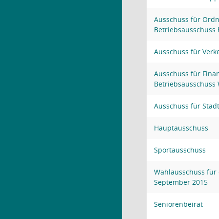
Ausschuss für Ordn
Betriebsausschuss
Ausschuss für Verk
Ausschuss für Fina
Betriebsausschus
Ausschuss für Stad
Hauptausschuss
Sportausschuss
Wahlausschuss für 
September 2015
Seniorenbeirat