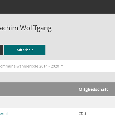
oachim Wolffgang
Mitarbeit
ommunalwahlperiode 2014 - 2020
Mitgliedschaft
ertal
CDU