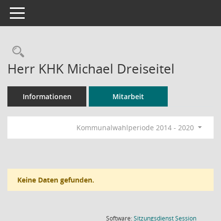
Toggle navigation
Rechercheauswahl
Herr KHK Michael Dreiseitel
Informationen
Mitarbeit
Kommunalwahlperiode 2014 - 2020
Keine Daten gefunden.
(Wird in
Software:
Sitzungsdienst
Session