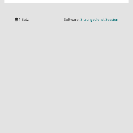
(Wird in
1 Satz
Software:
Sitzungsdienst
Session