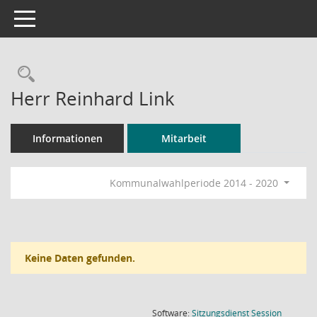
Toggle navigation
Rechercheauswahl
Herr Reinhard Link
Informationen
Mitarbeit
Kommunalwahlperiode 2014 - 2020
Keine Daten gefunden.
(Wird in
Software:
Sitzungsdienst
Session