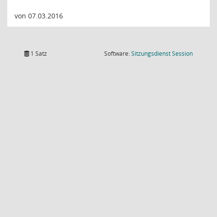
von 07.03.2016
(Wird in
1 Satz
Software:
Sitzungsdienst
Session