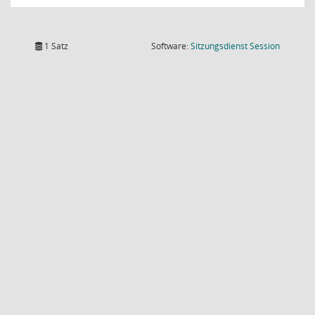
(Wird in
1 Satz
Software:
Sitzungsdienst
Session