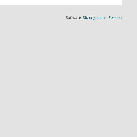
(Wird in
Software:
Sitzungsdienst
Session