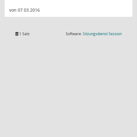
von 07.03.2016
(Wird in
1 Satz
Software:
Sitzungsdienst
Session