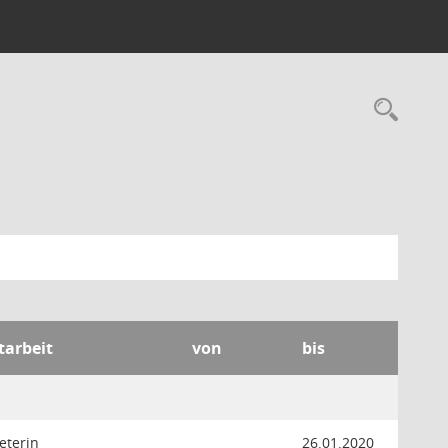
Rec
tarbeit
von
bis
eterin
26.01.2020