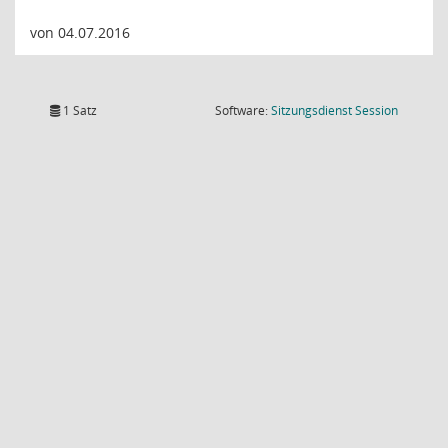
von 04.07.2016
(Wird in
1 Satz
Software:
Sitzungsdienst
Session