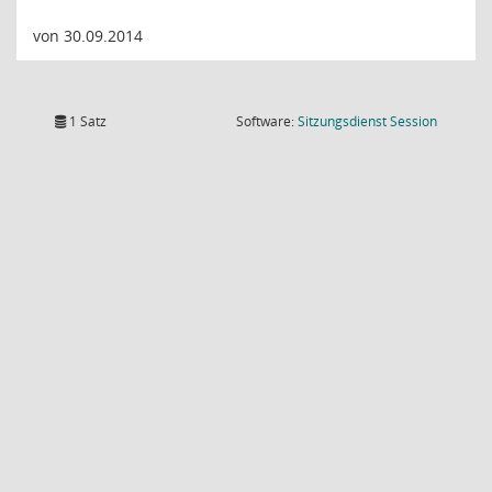
von 30.09.2014
(Wird in
1 Satz
Software:
Sitzungsdienst
Session