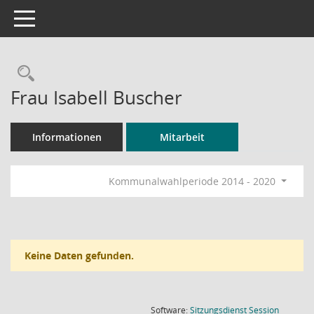
Toggle navigation
Rechercheauswahl
Frau Isabell Buscher
Informationen
Mitarbeit
Kommunalwahlperiode 2014 - 2020
Keine Daten gefunden.
(Wird in
Software:
Sitzungsdienst
Session