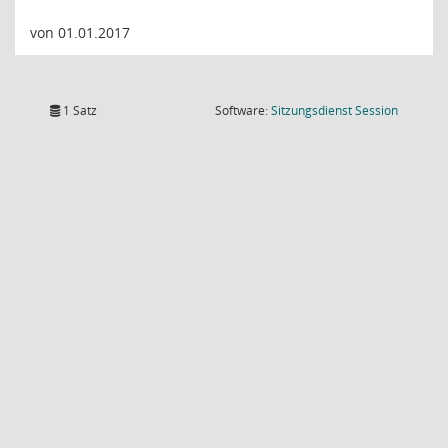
von 01.01.2017
(Wird in
1 Satz
Software:
Sitzungsdienst
Session