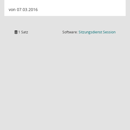
von 07.03.2016
(Wird in
1 Satz
Software:
Sitzungsdienst
Session