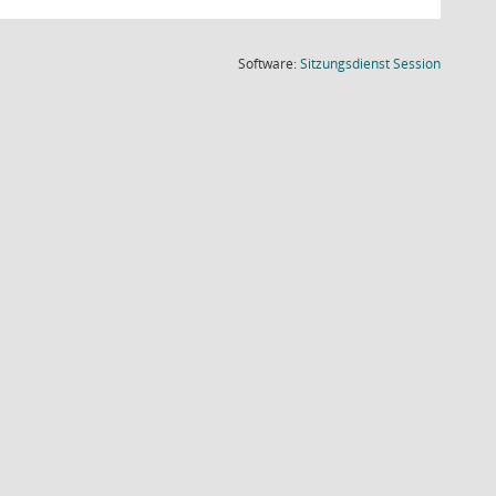
(Wird in
Software:
Sitzungsdienst
Session