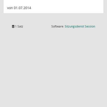
von 01.07.2014
(Wird in
1 Satz
Software:
Sitzungsdienst
Session