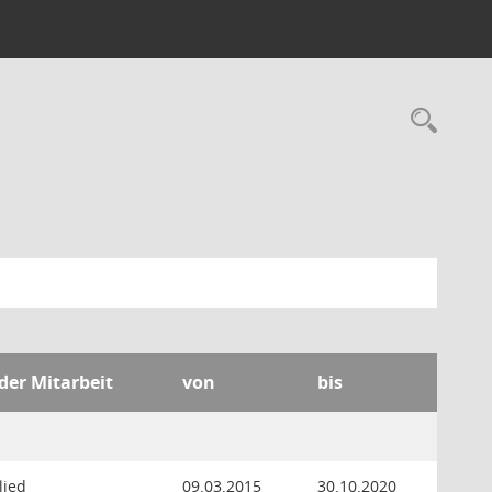
Rec
 der Mitarbeit
von
bis
lied
09.03.2015
30.10.2020