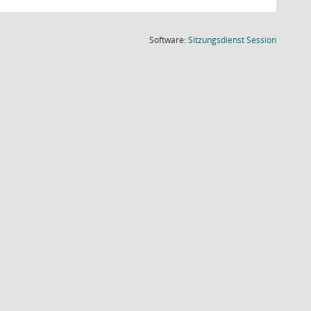
(Wird in
Software:
Sitzungsdienst
Session