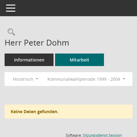
Toggle navigation
Rechercheauswahl
Herr Peter Dohm
Informationen
Mitarbeit
Historisch
Kommunalwahlperiode 1999 - 2004
Keine Daten gefunden.
(Wird in
Software:
Sitzungsdienst
Session