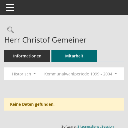
Toggle navigation
Rechercheauswahl
Herr Christof Gemeiner
Informationen
Mitarbeit
Historisch
Kommunalwahlperiode 1999 - 2004
Keine Daten gefunden.
(Wird in
Software:
Sitzungsdienst
Session