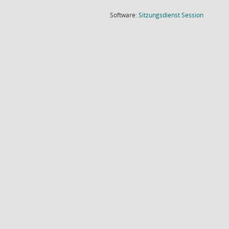
(Wird in
Software:
Sitzungsdienst
Session