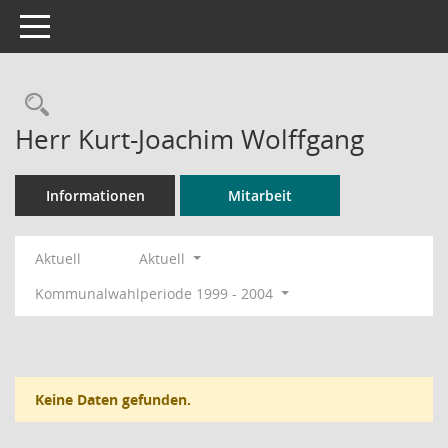
Toggle navigation
Rechercheauswahl
Herr Kurt-Joachim Wolffgang
Informationen
Mitarbeit
Aktuell
Aktuell
Kommunalwahlperiode 1999 - 2004
Keine Daten gefunden.