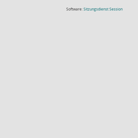
(Wird in
Software:
Sitzungsdienst
Session