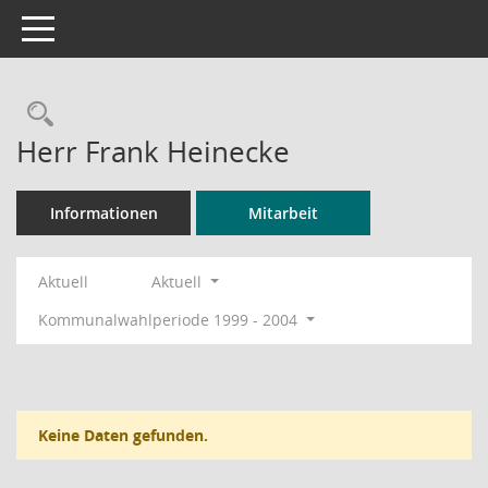
Toggle navigation
Rechercheauswahl
Herr Frank Heinecke
Informationen
Mitarbeit
Aktuell
Aktuell
Kommunalwahlperiode 1999 - 2004
Keine Daten gefunden.