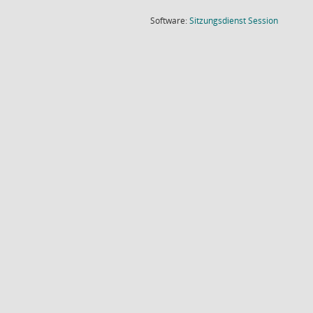
(Wird in
Software:
Sitzungsdienst
Session