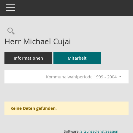
Toggle navigation
Rechercheauswahl
Herr Michael Cujai
Informationen
Mitarbeit
Kommunalwahlperiode 1999 - 2004
Keine Daten gefunden.
(Wird in
Software:
Sitzungsdienst
Session