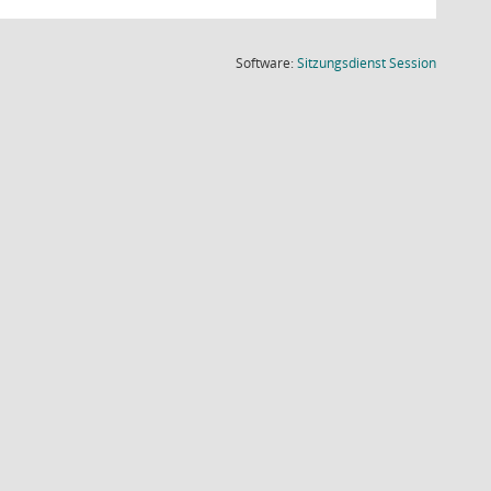
(Wird in
Software:
Sitzungsdienst
Session