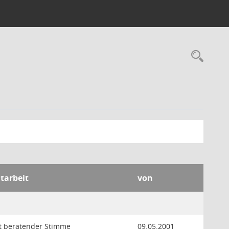
Rec
itarbeit
von
it beratender Stimme
09.05.2001