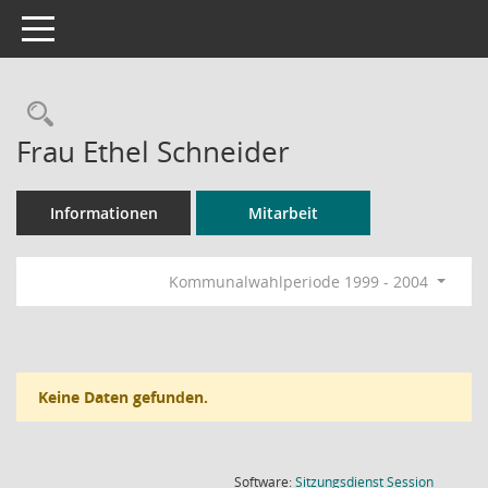
Toggle navigation
Rechercheauswahl
Frau Ethel Schneider
Informationen
Mitarbeit
Kommunalwahlperiode 1999 - 2004
Keine Daten gefunden.
(Wird in
Software:
Sitzungsdienst
Session