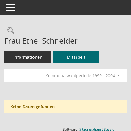
Toggle navigation
Rechercheauswahl
Frau Ethel Schneider
Informationen
Mitarbeit
Kommunalwahlperiode 1999 - 2004
Keine Daten gefunden.
(Wird in
Software:
Sitzungsdienst
Session