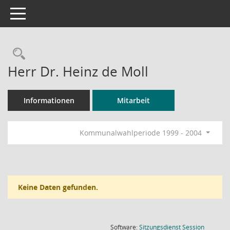
Toggle navigation
Rechercheauswahl
Herr Dr. Heinz de Moll
Informationen
Mitarbeit
Kommunalwahlperiode 1999 - 2004
Keine Daten gefunden.
(Wird in
Software:
Sitzungsdienst
Session