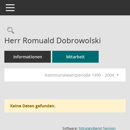
Toggle navigation
Rechercheauswahl
Herr Romuald Dobrowolski
Informationen
Mitarbeit
Kommunalwahlperiode 1999 - 2004
Keine Daten gefunden.
(Wird in
Software:
Sitzungsdienst
Session