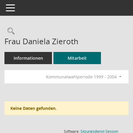
Toggle navigation
Rechercheauswahl
Frau Daniela Zieroth
Informationen
Mitarbeit
Kommunalwahlperiode 1999 - 2004
Keine Daten gefunden.
(Wird in
Software:
Sitzungsdienst
Session