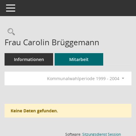
Toggle navigation
Rechercheauswahl
Frau Carolin Brüggemann
Informationen
Mitarbeit
Kommunalwahlperiode 1999 - 2004
Keine Daten gefunden.
(Wird in
Software:
Sitzungsdienst
Session