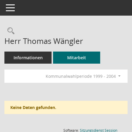
Toggle navigation
Rechercheauswahl
Herr Thomas Wängler
Informationen
Mitarbeit
Kommunalwahlperiode 1999 - 2004
Keine Daten gefunden.
(Wird in
Software:
Sitzungsdienst
Session