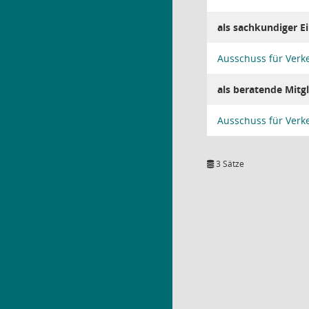
als sachkundiger 
Ausschuss für Verk
als beratende Mitgl
Ausschuss für Verk
3 Sätze