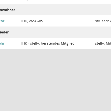
Einwohner
ehr
IHK, W-SG-RS
stv. sach
ieder
ehr
IHK - stellv. beratendes Mitglied
stellv. Mi