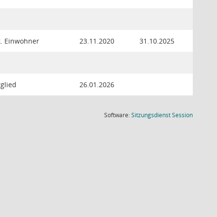
k. Einwohner
23.11.2020
31.10.2025
tglied
26.01.2026
(Wird in
Software:
Sitzungsdienst
Session