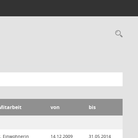
Rec
Mitarbeit
von
bis
k. Einwohnerin
14.12.2009
31.05.2014