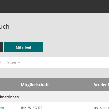
ruch
Mitarbeit
Alle Daten
Mitgliedschaft
Art der 
hner/innen
ehr
IHK, W-SG-RS
stv. sach