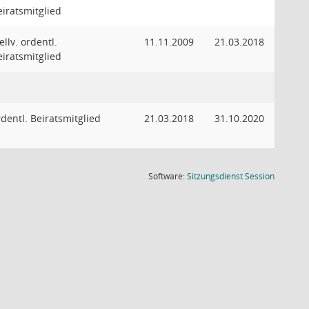
eiratsmitglied
ellv. ordentl.
11.11.2009
21.03.2018
eiratsmitglied
rdentl. Beiratsmitglied
21.03.2018
31.10.2020
(Wird in
Software:
Sitzungsdienst
Session