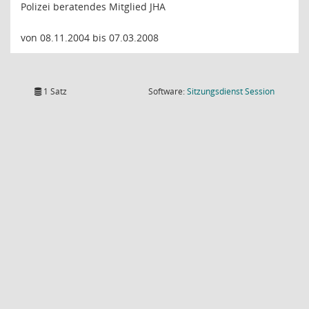
Polizei beratendes Mitglied JHA
von 08.11.2004 bis 07.03.2008
(Wird in
1 Satz
Software:
Sitzungsdienst
Session