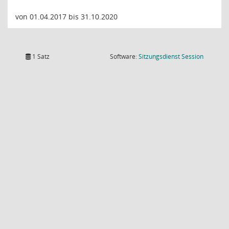
von 01.04.2017 bis 31.10.2020
(Wird in
1 Satz
Software:
Sitzungsdienst
Session