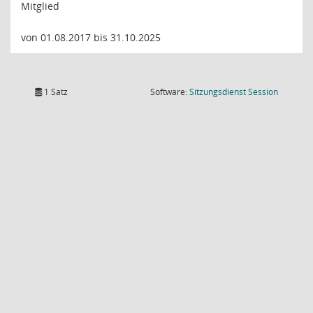
Mitglied
von 01.08.2017 bis 31.10.2025
(Wird in
1 Satz
Software:
Sitzungsdienst
Session