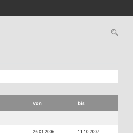
Rec
von
bis
26.01.2006
11.10.2007