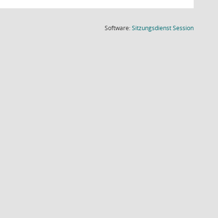
(Wird in
Software:
Sitzungsdienst
Session