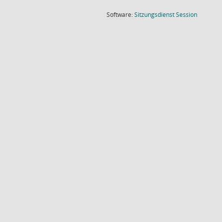
(Wird in
Software:
Sitzungsdienst
Session