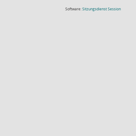
(Wird in
Software:
Sitzungsdienst
Session