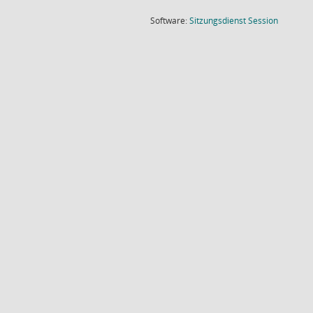
(Wird in
Software:
Sitzungsdienst
Session