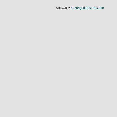
(Wird in
Software:
Sitzungsdienst
Session