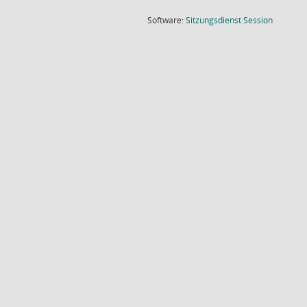
(Wird in
Software:
Sitzungsdienst
Session