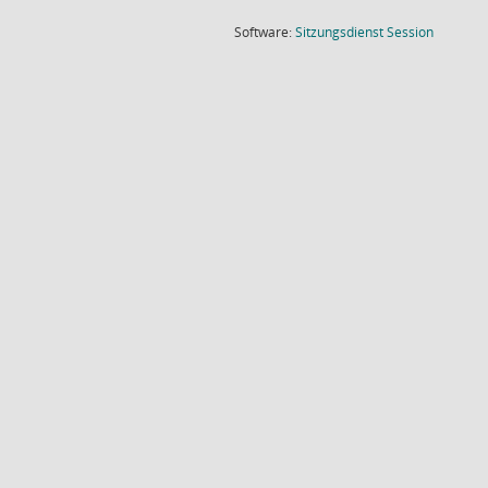
(Wird in
Software:
Sitzungsdienst
Session