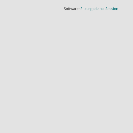
(Wird in
Software:
Sitzungsdienst
Session