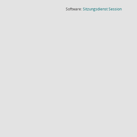
(Wird in
Software:
Sitzungsdienst
Session