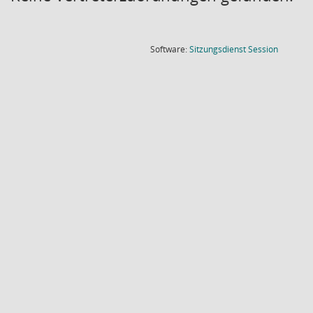
(Wird in
Software:
Sitzungsdienst
Session